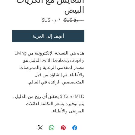
البيض
سعر
سعر
 ‏٥٫٠٠ US$ 
عادي
البيع
أضِف إلى العربة
هذه هي النسخة الإلكترونية من Living
with Leukodystrophy. الدليل هو
مصدر لمقدمي الرعاية والممرضات
والأطباء. تم إنشاؤه من قبل
المتخصصين الرائدة في العالم.
Cure MLD لا يحقق أي ربح من الدليل ،
يتم توفيره بسعر التكلفة لعائلات
المرضى والأطباء.