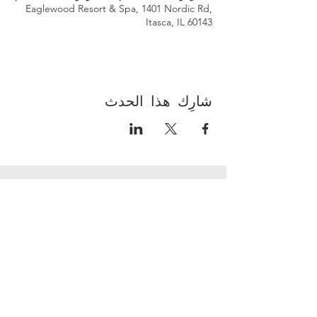
Eaglewood Resort & Spa, 1401 Nordic Rd,
Itasca, IL 60143
شارِك هذا الحدث
A resource for families facing a