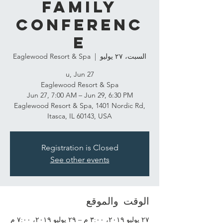
Family
Conferenc
e
السبت، ٢٧ يوليو
  |  
Eaglewood Resort & Spa
Eaglewood Resort & Spa, 1401 Nordic Rd,
Itasca, IL 60143, USA
Registration is Closed
See other events
الوقت والموقع
٢٧ يوليو ٢٠١٩، ٣:٠٠ م – ٢٩ يوليو ٢٠١٩، ٧:٠٠ م